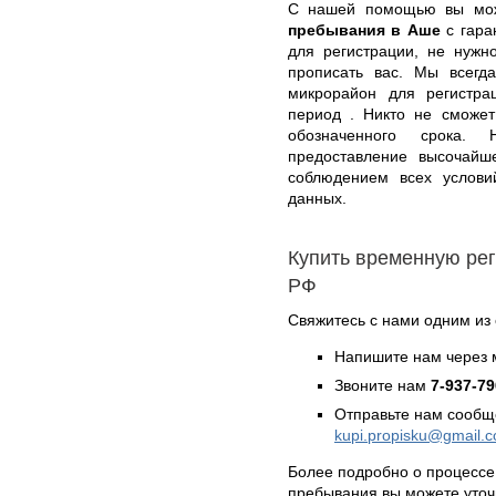
С нашей помощью вы м
пребывания в Аше
с гара
для регистрации, не нужн
прописать вас. Мы всегд
микрорайон для регистра
период . Никто не сможет
обозначенного срока.
предоставление высочайше
соблюдением всех услови
данных.
Купить временную ре
РФ
Свяжитесь с нами одним из
Напишите нам через 
Звоните нам
7-937-79
Отправьте нам сообщ
kupi.propisku@gmail.
Более подробно о процессе
пребывания вы можете уто